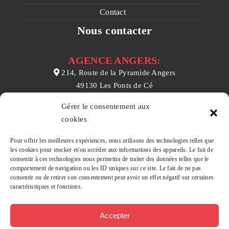
Contact
Nous contacter
AGENCE ANGERS:
214, Route de la Pyramide Angers
49130 Les Ponts de Cé
02 41 31 03 10
Gérer le consentement aux
contact@prealtys.fr
cookies
AGENCE CHEMILLÉ :
Pour offrir les meilleures expériences, nous utilisons des technologies telles que
les cookies pour stocker et/ou accéder aux informations des appareils. Le fait de
157 rue Nationale
consentir à ces technologies nous permettra de traiter des données telles que le
49120 Chemillé en Anjou
comportement de navigation ou les ID uniques sur ce site. Le fait de ne pas
consentir ou de retirer son consentement peut avoir un effet négatif sur certaines
02 41 55 54 12
caractéristiques et fonctions.
contact@prealtys.fr
Accepter