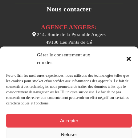
Nous contacter
AGENCE ANGERS:
214, Route de la Pyramide Angers
49130 Les Ponts de Cé
02 41 31 03 10
Gérer le consentement aux
contact@prealtys.fr
cookies
AGENCE CHEMILLÉ :
Pour offrir les meilleures expériences, nous utilisons des technologies telles que
les cookies pour stocker et/ou accéder aux informations des appareils. Le fait de
157 rue Nationale
consentir à ces technologies nous permettra de traiter des données telles que le
49120 Chemillé en Anjou
comportement de navigation ou les ID uniques sur ce site. Le fait de ne pas
consentir ou de retirer son consentement peut avoir un effet négatif sur certaines
02 41 55 54 12
caractéristiques et fonctions.
contact@prealtys.fr
Accepter
Refuser