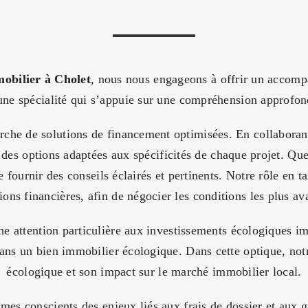
mobilier à Cholet
, nous nous engageons à offrir un accomp
pécialité qui s’appuie sur une compréhension approfondie 
erche de solutions de financement optimisées. En collaborant
 des options adaptées aux spécificités de chaque projet. Qu
e fournir des conseils éclairés et pertinents. Notre rôle en 
utions financières, afin de négocier les conditions les plus a
tention particulière aux investissements écologiques im
s un bien immobilier écologique. Dans cette optique, notre 
écologique et son impact sur le marché immobilier local.
mes conscients des enjeux liés aux frais de dossier et aux g