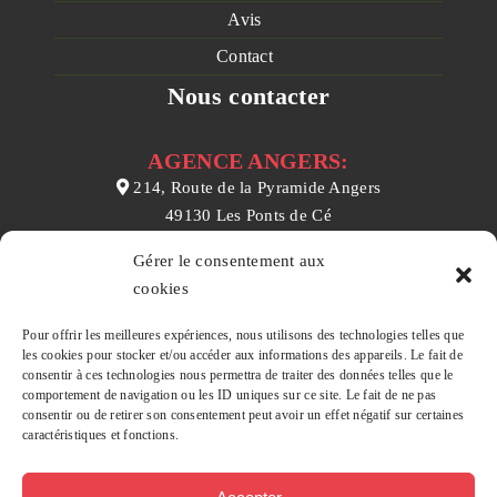
Avis
Contact
Nous contacter
AGENCE ANGERS:
214, Route de la Pyramide Angers
49130 Les Ponts de Cé
02 41 31 03 10
Gérer le consentement aux
contact@prealtys.fr
cookies
AGENCE CHEMILLÉ :
Pour offrir les meilleures expériences, nous utilisons des technologies telles que
les cookies pour stocker et/ou accéder aux informations des appareils. Le fait de
157 rue Nationale
consentir à ces technologies nous permettra de traiter des données telles que le
49120 Chemillé en Anjou
comportement de navigation ou les ID uniques sur ce site. Le fait de ne pas
consentir ou de retirer son consentement peut avoir un effet négatif sur certaines
02 41 55 54 12
caractéristiques et fonctions.
contact@prealtys.fr